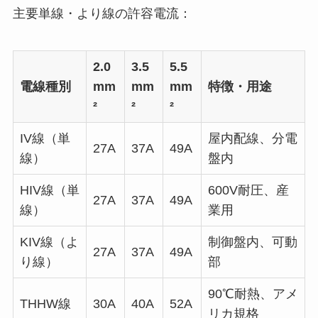
主要単線・より線の許容電流：
2.0
3.5
5.5
電線種別
mm
mm
mm
特徴・用途
²
²
²
IV線（単
屋内配線、分電
27A
37A
49A
線）
盤内
HIV線（単
600V耐圧、産
27A
37A
49A
線）
業用
KIV線（よ
制御盤内、可動
27A
37A
49A
り線）
部
90℃耐熱、アメ
THHW線
30A
40A
52A
リカ規格