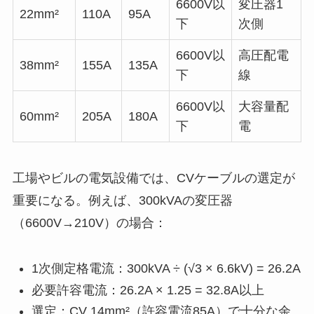
6600V以
変圧器1
22mm²
110A
95A
下
次側
6600V以
高圧配電
38mm²
155A
135A
下
線
6600V以
大容量配
60mm²
205A
180A
下
電
工場やビルの電気設備では、CVケーブルの選定が
重要になる。例えば、300kVAの変圧器
（6600V→210V）の場合：
1次側定格電流：300kVA ÷ (√3 × 6.6kV) = 26.2A
必要許容電流：26.2A × 1.25 = 32.8A以上
選定：CV 14mm²（許容電流85A）で十分な余