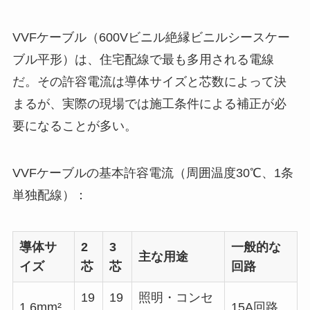
VVFケーブル（600Vビニル絶縁ビニルシースケー
ブル平形）は、住宅配線で最も多用される電線
だ。その許容電流は導体サイズと芯数によって決
まるが、実際の現場では施工条件による補正が必
要になることが多い。
VVFケーブルの基本許容電流（周囲温度30℃、1条
単独配線）：
導体サ
2
3
一般的な
主な用途
イズ
芯
芯
回路
19
19
照明・コンセ
1.6mm²
15A回路