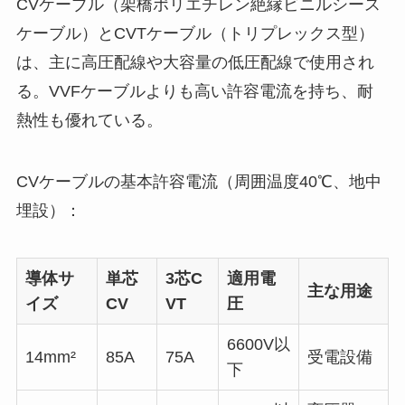
CVケーブル（架橋ポリエチレン絶縁ビニルシース
ケーブル）とCVTケーブル（トリプレックス型）
は、主に高圧配線や大容量の低圧配線で使用され
る。VVFケーブルよりも高い許容電流を持ち、耐
熱性も優れている。
CVケーブルの基本許容電流（周囲温度40℃、地中
埋設）：
導体サ
単芯
3芯C
適用電
主な用途
イズ
CV
VT
圧
6600V以
14mm²
85A
75A
受電設備
下