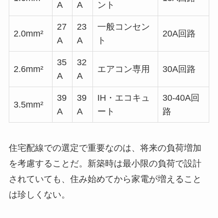
A
A
ント
27
23
一般コンセン
2.0mm²
20A回路
A
A
ト
35
32
2.6mm²
エアコン専用
30A回路
A
A
39
39
IH・エコキュ
30-40A回
3.5mm²
A
A
ート
路
住宅配線での選定で重要なのは、将来の負荷増加
を考慮することだ。新築時は最小限の負荷で設計
されていても、住み始めてから家電が増えること
は珍しくない。