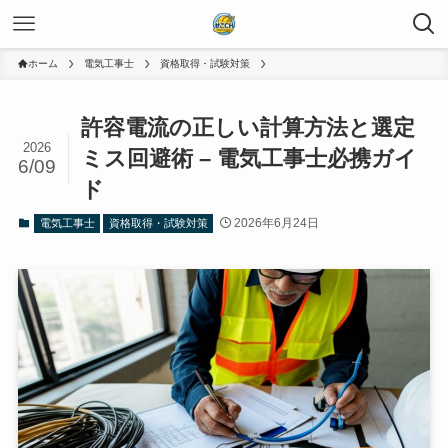
ホーム
電気工事士
資格取得・試験対策
許容電流の正しい計算方法と選定
2026
ミス回避術 – 電気工事士必携ガイ
6/09
ド
2026年6月24日
電気工事士
資格取得・試験対策