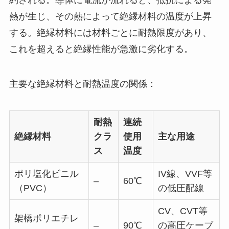
約される。導体に電流が流れると、抵抗による発
熱が生じ、その熱によって絶縁材料の温度が上昇
する。絶縁材料には材料ごとに耐熱限度があり、
これを超えると絶縁性能が急激に劣化する。
主要な絶縁材料と耐熱温度の関係：
耐熱
連続
絶縁材料
クラ
使用
主な用途
ス
温度
ポリ塩化ビニル
IV線、VVF等
–
60℃
（PVC）
の低圧配線
CV、CVT等
架橋ポリエチレ
–
90℃
の高圧ケーブ