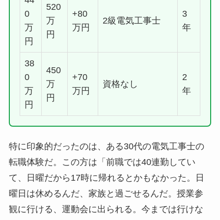
44
520
0
+80
3
万
2級電気工事士
万
万円
年
円
円
38
450
0
+70
2
万
資格なし
万
万円
年
円
円
特に印象的だったのは、ある30代の電気工事士の
転職体験だ。この方は「前職では40連勤してい
て、日曜だから17時に帰れるとかもなかった。日
曜日は休めるんだ、家族と過ごせるんだ。授業参
観に行ける、運動会に出られる。今までは行けな