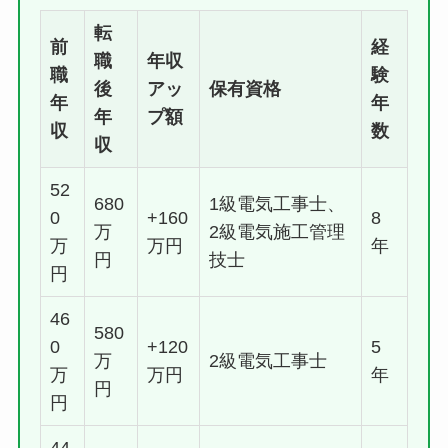
転
前
経
職
年収
職
験
後
アッ
保有資格
年
年
年
プ額
収
数
収
52
680
1級電気工事士、
0
+160
8
万
2級電気施工管理
万
万円
年
円
技士
円
46
580
0
+120
5
万
2級電気工事士
万
万円
年
円
円