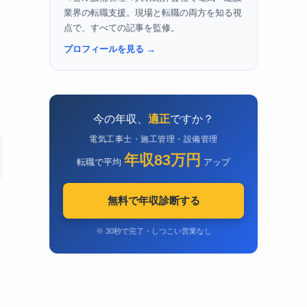
業界の転職支援。現場と転職の両方を知る視
点で、すべての記事を監修。
プロフィールを見る →
今の年収、
適正
ですか？
電気工事士・施工管理・設備管理
年収83万円
転職で平均
アップ
無料で年収診断する
※ 30秒で完了・しつこい営業なし
」