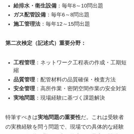
給排水・衛生設備
：毎年8～10問出題
ガス配管設備
：毎年6～8問出題
施工管理法
：毎年12～15問出題
第二次検定（記述式）重要分野：
工程管理
：ネットワーク工程表の作成・工期短
縮
品質管理
：配管材料の品質確保・検査方法
安全管理
：高所作業・密閉空間作業の安全対策
実地問題
：現場経験に基づく課題解決
特筆すべきは
実地問題の重要性
だ。これは受験者
の実務経験を問う問題で、現場での具体的な経験