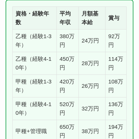
資格・経験年
平均
月額基
賞与
数
年収
本給
乙種（経験1-3
380万
92万
24万円
年）
円
円
乙種（経験4-1
450万
114万
28万円
0年）
円
円
甲種（経験1-3
420万
108万
26万円
年）
円
円
甲種（経験4-1
520万
136万
32万円
0年）
円
円
650万
194万
甲種+管理職
38万円
円
円