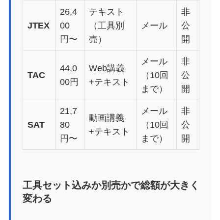
26,4
テキスト
非
JTEX
00
（工具別
メール
公
円〜
売）
開
メール
非
44,0
Web講義
TAC
（10回
公
00円
+テキスト
まで）
開
21,7
メール
非
動画講義
SAT
80
（10回
公
+テキスト
円〜
まで）
開
工具セット込みか別売かで総額が大きく
変わる