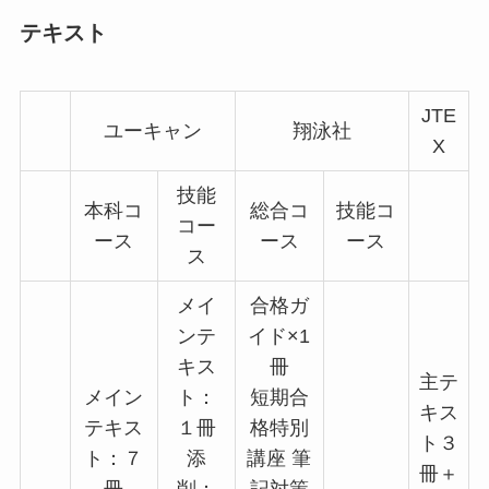
テキスト
JTE
ユーキャン
翔泳社
X
技能
本科コ
総合コ
技能コ
コー
ース
ース
ース
ス
メイ
合格ガ
ンテ
イド×1
キス
冊
主テ
メイン
ト：
短期合
キス
テキス
１冊
格特別
ト３
ト：７
添
講座 筆
冊＋