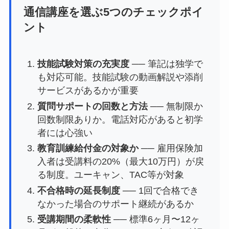
通信講座を選ぶ5つのチェックポイ
ント
技能試験対策の充実度
── 筆記は独学で
も対応可能。技能試験の動画解説や添削
サービスがあるかが重要
質問サポートの回数と方法
── 無制限か
回数制限ありか。電話対応があると初学
者には心強い
教育訓練給付金の対象か
── 雇用保険加
入者は受講料の20%（最大10万円）が戻
る制度。ユーキャン、TAC等が対象
不合格時の延長制度
── 1回で合格でき
なかった場合のサポート継続があるか
受講期間の柔軟性
── 標準6ヶ月〜12ヶ