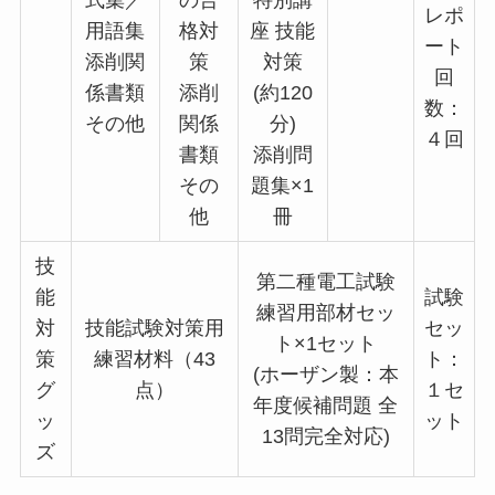
式集／
の合
特別講
レポ
用語集
格対
座 技能
ート
添削関
策
対策
回
係書類
添削
(約120
数：
その他
関係
分)
４回
書類
添削問
その
題集×1
他
冊
技
第二種電工試験
能
試験
練習用部材セッ
対
技能試験対策用
セッ
ト×1セット
策
練習材料（43
ト：
(ホーザン製：本
グ
点）
１セ
年度候補問題 全
ッ
ット
13問完全対応)
ズ