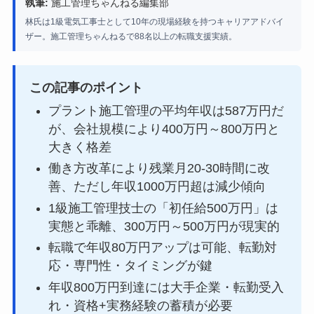
執筆:
施工管理ちゃんねる編集部
林氏は1級電気工事士として10年の現場経験を持つキャリアアドバイ
ザー。施工管理ちゃんねるで88名以上の転職支援実績。
この記事のポイント
プラント施工管理の平均年収は587万円だ
が、会社規模により400万円～800万円と
大きく格差
働き方改革により残業月20-30時間に改
善、ただし年収1000万円超は減少傾向
1級施工管理技士の「初任給500万円」は
実態と乖離、300万円～500万円が現実的
転職で年収80万円アップは可能、転勤対
応・専門性・タイミングが鍵
年収800万円到達には大手企業・転勤受入
れ・資格+実務経験の蓄積が必要