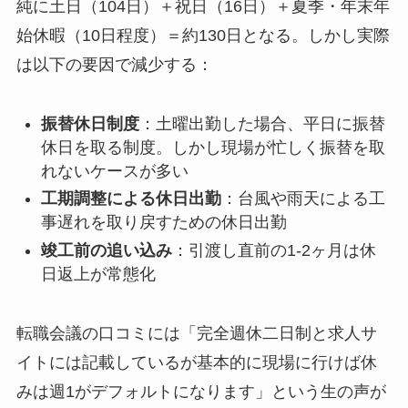
純に土日（104日）＋祝日（16日）＋夏季・年末年
始休暇（10日程度）＝約130日となる。しかし実際
は以下の要因で減少する：
振替休日制度
：土曜出勤した場合、平日に振替
休日を取る制度。しかし現場が忙しく振替を取
れないケースが多い
工期調整による休日出勤
：台風や雨天による工
事遅れを取り戻すための休日出勤
竣工前の追い込み
：引渡し直前の1-2ヶ月は休
日返上が常態化
転職会議の口コミには「完全週休二日制と求人サ
イトには記載しているが基本的に現場に行けば休
みは週1がデフォルトになります」という生の声が