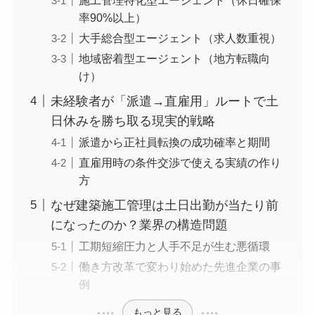
率90%以上）
大手総合型エージェント（求人数重視）
地域密着型エージェント（地方転職向
け）
未経験者が「派遣→直雇用」ルートで土
日休みを勝ち取る現実的戦略
派遣から正社員転換の成功確率と期間
直雇用時の条件交渉で使える実績の作り
方
なぜ建築施工管理は土日出勤が当たり前
になったのか？業界の構造問題
工期短縮圧力と人手不足が生む悪循環
働き方改革で変わり始めた先進企業の事
例
もっと見る