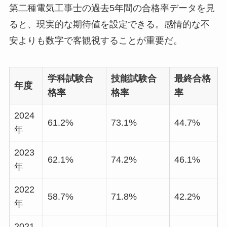
第二種電気工事士の過去5年間の合格率データを見
ると、現実的な期待値を設定できる。感情的な不
安よりも数字で客観視することが重要だ。
学科試験合
技能試験合
最終合格
年度
格率
格率
率
2024
61.2%
73.1%
44.7%
年
2023
62.1%
74.2%
46.1%
年
2022
58.7%
71.8%
42.2%
年
2021