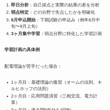
即日分析
：自己採点と実際の結果の差を分析
弱点特定
：どの分野で失点したかを明確化
8月申込開始
：下期試験の申込み（例年8月中
旬〜9月上旬）
3ヶ月集中学習
：弱点分野に特化した学習計画
学習計画の具体例
配電理論が苦手だった場合：
1ヶ月目：基礎理論の復習（オームの法則、キ
ルヒホッフの法則）
2ヶ月目：応用問題演習（三相交流、電力計
算）
3ヶ月目：過去問5年分を3回転